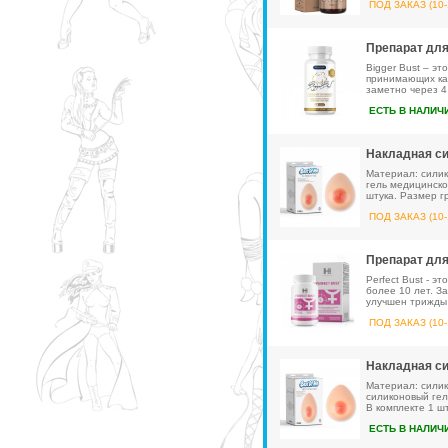
ПОД ЗАКАЗ (10-
Препарат для
Bigger Bust – э
принимающих кап
заметно через 4
ЕСТЬ В НАЛИЧ
Накладная си
Материал: силико
гель медицинско
штука. Размер г
ПОД ЗАКАЗ (10-
Препарат для
Perfect Bust - э
более 10 лет. З
улучшен трижды 
ПОД ЗАКАЗ (10-
Накладная си
Материал: силико
силиконовый гел
В комплекте 1 ш
ЕСТЬ В НАЛИЧ