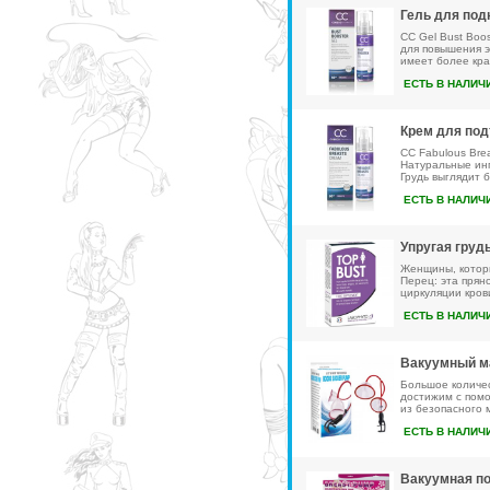
Гель для под
CC Gel Bust Boo
для повышения э
имеет более кра
ЕСТЬ В НАЛИЧ
Крем для под
CC Fabulous Bre
Натуральные инг
Грудь выглядит 
ЕСТЬ В НАЛИЧ
Упругая грудь
Женщины, которы
Перец: эта прян
циркуляции крови
ЕСТЬ В НАЛИЧ
Вакуумный ма
Большое количес
достижим с помо
из безопасного 
ЕСТЬ В НАЛИЧ
Вакуумная по