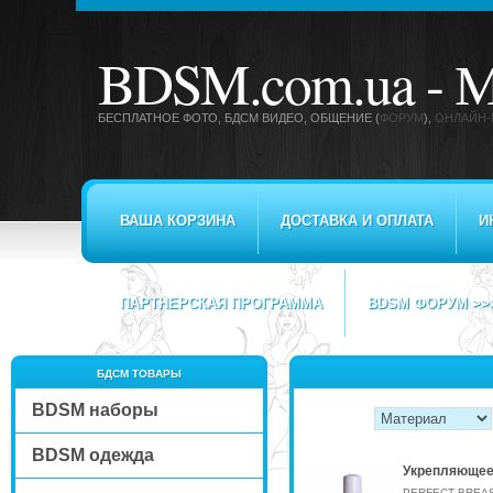
BDSM.com.ua -
М
БЕСПЛАТНОЕ ФОТО, БДСМ ВИДЕО
, ОБЩЕНИЕ (
ФОРУМ
),
ОНЛАЙН-
ВАША КОРЗИНА
ДОСТАВКА И ОПЛАТА
И
ПАРТНЕРСКАЯ ПРОГРАММА
BDSM ФОРУМ >>
БДСМ ТОВАРЫ
BDSM наборы
BDSM одежда
Укрепляющее 
PERFECT BREAST