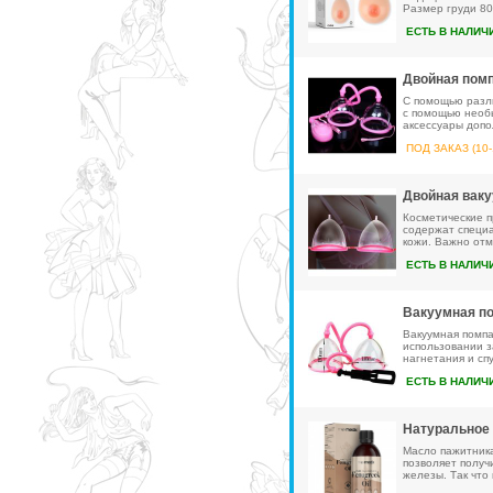
Размер груди 80
ЕСТЬ В НАЛИЧ
Двойная помп
С помощью разли
с помощью необы
аксессуары допо
ПОД ЗАКАЗ (10-
Двойная ваку
Косметические п
содержат специа
кожи. Важно отме
ЕСТЬ В НАЛИЧ
Вакуумная по
Вакуумная помпа
использовании з
нагнетания и спу
ЕСТЬ В НАЛИЧ
Натуральное 
Масло пажитника
позволяет получ
железы. Так что 