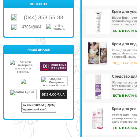
КОНТАКТЫ
Крем для уве
(044) 353-55-33
Bigger Bust – э
принимающих кап
заметно через 4
476548904
ЕСТЬ В НАЛИЧ
Крем для под
НАШИ ДРУЗЬЯ
Крем для увелич
грудь. Натураль
здоровой. Грудь 
ПОД ЗАКАЗ (10-
Средство для
Женщины, желаю
питательное и у
Возьмите несколь
ЕСТЬ В НАЛИЧ
Крем для уве
Perfect Bust - 
размер вашей гр
свою женственно
ЕСТЬ В НАЛИЧ