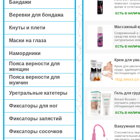
Бандажи
помогает сохран
креме в сочетан
ЕСТЬ В НАЛИЧ
Веревки для бондажа
Массажный кр
Кнуты и плети
Современный и э
средства кожа г
Маски на глаза
натуральных ком
ЕСТЬ В НАЛИЧ
Намордники
Крем для уве
Пояса верности для
Крем для увелич
женщин
груди, адипоцит
поглощающую спо
Пояса верности для
ПОД ЗАКАЗ (10-
мужчин
Уретральные катетеры
Гель для груд
Breast Booster 
улучшить упругос
Фиксаторы для ног
обладающая омо
ЕСТЬ В НАЛИЧ
Фиксаторы запястий
Вакуумная по
Фиксаторы сосочков
Стесняетесь пер
замечательная 
увеличить разме