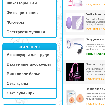
Фиксаторы шеи
ПОД ЗАКАЗ (10-
Фиксация пениса
DAISY-Manufac
Categories Massage
Флогеры
massager, Classic V
Luxury Vibrators, 
ПОД ЗАКАЗ (10-
Электростимуляция
Вакуумная по
Вакуумная помпа
вакуумного возд
ДРУГИЕ ТОВАРЫ
чтобы начать ис
Аксессуары для груди
ЕСТЬ В НАЛИЧ
Вакуумные массажеры
Помпа для ув
Это настоящая 
хирургического 
Виниловое белье
интенсивный рос
ПОД ЗАКАЗ (10-
Секс куклы
Накладная си
Секс сувениры
Материал: силико
медицинского кла
Косметические п
ПОД ЗАКАЗ (10-