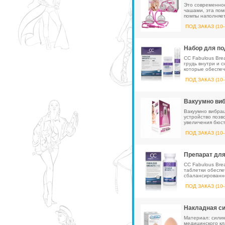
Это современно
чашами, эта пом
помпы наполняет
ПОД ЗАКАЗ (10-
Набор для по
CC Fabulous Bre
грудь внутри и 
которые обеспеч
ПОД ЗАКАЗ (10-
Вакуумно ви
Вакуумно вибрац
устройство позв
увеличения бюст
ПОД ЗАКАЗ (10-
Препарат для
CC Fabulous Bre
таблетки обесп
сбалансированно
ПОД ЗАКАЗ (10-
Накладная си
Материал: силико
медицинского кл