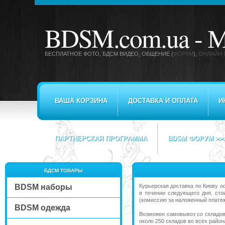
BDSM.com.ua -
М
БЕСПЛАТНОЕ ФОТО, БДСМ ВИДЕО
, ОБЩЕНИЕ (
ФОРУМ
),
ОНЛАЙН-
ВАША КОРЗИНА
ДОСТАВКА И ОПЛАТА
И
ПАРТНЕРСКАЯ ПРОГРАММА
BDSM ФОРУМ >>
БДСМ ТОВАРЫ
BDSM наборы
Курьерская доставка по Киеву 
в течении следующего дня, сто
(комиссию за наложенный плате
BDSM одежда
Возможен самовывоз со складо
около 250 складов во всех район