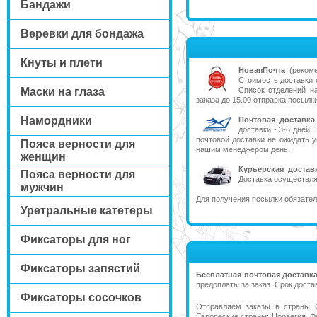
Бандажи
Веревки для бондажа
Кнуты и плети
НоваяПочта
(рекоме
Стоимость доставки о
Маски на глаза
Список отделений н
заказа до 15.00 отправка посылк
Намордники
Почтовая доставка
доставки - 3-6 дней
почтовой доставки не ожидать 
Пояса верности для
нашим менеджером день.
женщин
Курьерская достав
Пояса верности для
Доставка осуществляе
мужчин
Для получения посылки обязател
Уретральные катетеры
Фиксаторы для ног
Фиксаторы запястий
Бесплатная почтовая доставка
предоплаты за заказ. Срок доста
Фиксаторы сосочков
Отправляем заказы в страны С
Европеские страны: Норвегия, Ф