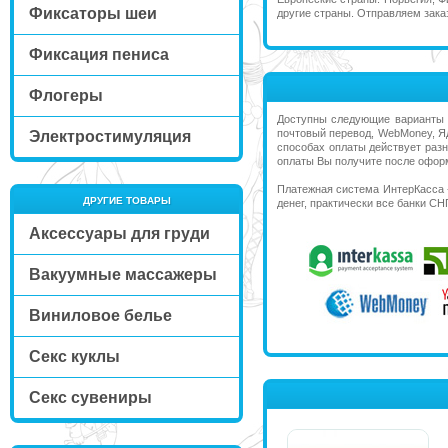
Фиксаторы шеи
другие страны. Отправляем зака
Фиксация пениса
Флогеры
Доступны следующие варианты оп
почтовый перевод, WebMoney, Я
Электростимуляция
способах оплаты действует раз
оплаты Вы получите после оформ
Платежная система ИнтерКасса 
ДРУГИЕ ТОВАРЫ
денег, практически все банки С
Аксессуары для груди
Вакуумные массажеры
Виниловое белье
Секс куклы
Секс сувениры