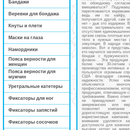
Бандажи
по обоюдному согласи
вмешиваться? Подумае
перетягиваются веревкам
Веревки для бондажа
ведь им по кайфу, ор
получается другой, сам о
нет – дык это издержки. 
Кнуты и плети
после экстремального н
отсутствия единомышленни
оргазм сквозь плотные ко
Маски на глаза
тело в нужных местах 
эякуляция. В народе гово
неволи». Вот и представь
Намордники
кто научился загонять охо
бондаж с буржуинского
Пояса верности для
флакон… Эта продукция 
женщин
более чем 30-летним 
производства интимных и
Пояса верности для
пользуется огромным сп
США благодаря своем
мужчин
надежности. Успех ко
объясняется мно
Уретральные катетеры
профессионализмом, котор
продукцию, отвечающую с
требованиям. Важно отмет
Фиксаторы для ног
не принадлежит ни 
американских или евр
позволяет компании
Фиксаторы запястий
дорогостоящую красочну
маркетинговые кампании
внимание уделяется к
Фиксаторы сосочков
доступности для конечног
высоких затрат на марке