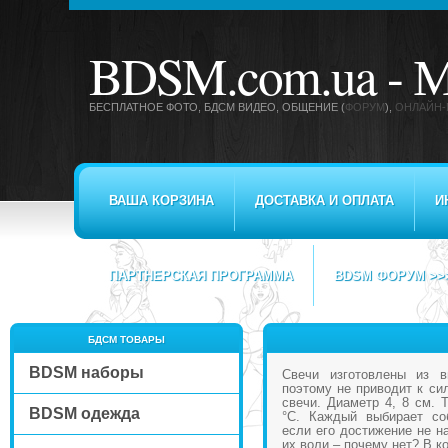
BDSM.com.ua -
М
БЕСПЛАТНОЕ ФОТО, БДСМ ВИДЕО
, ОБЩЕНИЕ (
ФОРУМ
),
ОНЛАЙН-
ВАША КОРЗИНА
ДОСТАВКА И ОПЛАТА
И
ПАРТНЕРСКАЯ ПРОГРАММА
BDSM ФОРУМ >>
БДСМ ТОВАРЫ
BDSM наборы
Свечи изготовлены из вы
поэтому не приводит к си
свечи. Диаметр 4, 8 см. 
BDSM одежда
°С. Каждый выбирает со
если его достижение не н
их воли – почему нет? В к