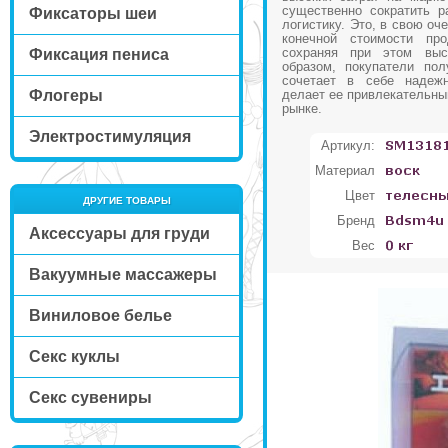
существенно сократить р
Фиксаторы шеи
логистику. Это, в свою оч
конечной стоимости про
сохраняя при этом выс
Фиксация пениса
образом, покупатели пол
сочетает в себе надежн
Флогеры
делает ее привлекательны
рынке.
Электростимуляция
Артикул:
Материал
Цвет
ДРУГИЕ ТОВАРЫ
Бренд
Аксессуары для груди
Вес
Вакуумные массажеры
Виниловое белье
Секс куклы
Секс сувениры