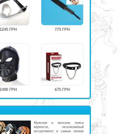
1245 ГРН
775 ГРН
1490 ГРН
675 ГРН
Мужские и женские пояса
верности, эксклюзивный
ассортимент и самые низкие