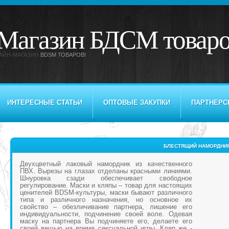
Магазин БДСМ товар
АЙН-МАГАЗИН
BDSM ТОВАРОВ!
ИНТЕРЕСНЫЕ СТАТЬИ
ОПТОВЫЕ ЗАКУПКИ
ПАРТНЕРС
БЛЕСТЯЩИЙ НАМОРДНИ
Двухцветный лаковый намордник из качественного
ПВХ. Вырезы на глазах отделаны красными линиями.
Шнуровка сзади обеспечивает свободное
регулирование. Маски и кляпы – товар для настоящих
ценителей BDSM-культуры, маски бывают различного
типа и различного назначения, но основное их
свойство – обезличивание партнера, лишение его
индивидуальности, подчинение своей воле. Одевая
маску на партнера Вы подчиняете его, делаете его
своей вещью на время сексуальной игры. Кляп же -