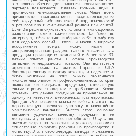
это приспособление для лишения подчиняющегося
партнера возможности издавать громкие звуки и
произносить членораздельные слова. Чаще всего
применяются шариковые кляпы, представляющие из
себя каучуковый либо пластиковый шар, помещаемый
в рот партнера и фиксируемый ремнем или лентой.
Если Вы решили окунуться с головой в мир садо-мазо
развлечений, если классический секс Вас более не
интересует, обязательно выберите себе атрибутику
для садо-мазо сессий – кляпы и маски в широком
ассортименте всегда можно найти в
специализированном разделе нашего магазина. Эта
продукция производится компанией с более чем 30-
летним опытом работы в сфере производства
интимных и медицинских товаров. Она пользуется
огромным спросом на рынках Европы и США
благодаря своему высокому качеству и надежности.
Успех компании на этих рынках объясняется
многолетним опытом и профессионализмом, который
позволяет ей создавать продукцию, отвечающую
самым строгим стандартам и требованиям. Важно
отметить, что данная продукция не принадлежит ни
одному из известных американских или европейских
брендов. Это позволяет компании избегать затрат на
дорогостоящую красочную упаковку и масштабные
маркетинговые кампании. Вместо этого, основное
внимание уделяется качеству продукции и ее
доступности для конечного потребителя. Отсутствие
высоких затрат на маркетинг и упаковку позволяет
существенно сократить расходы на производство и
логистику. Это, в свою очередь, приводит к снижению
конечной стоимости продукции для потребителя,