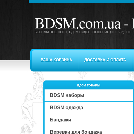
BDSM.com.ua -
БЕСПЛАТНОЕ ФОТО, БДСМ ВИДЕО
, ОБЩЕНИЕ (
ФОРУМ
),
ОНЛ
ВАША КОРЗИНА
ДОСТАВКА И ОПЛАТА
БДСМ ТОВАРЫ
BDSM наборы
BDSM одежда
Бандажи
Веревки для бондажа