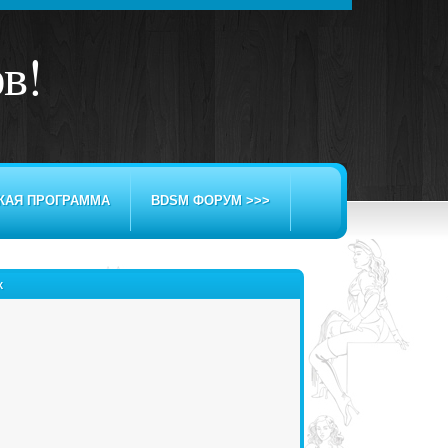
ов
!
КАЯ ПРОГРАММА
BDSM ФОРУМ >>>
К