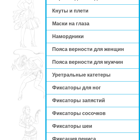
Кнуты и плети
Маски на глаза
Намордники
Пояса верности для женщин
Пояса верности для мужчин
Уретральные катетеры
Фиксаторы для ног
Фиксаторы запястий
Фиксаторы сосочков
Фиксаторы шеи
Фиксация пениса