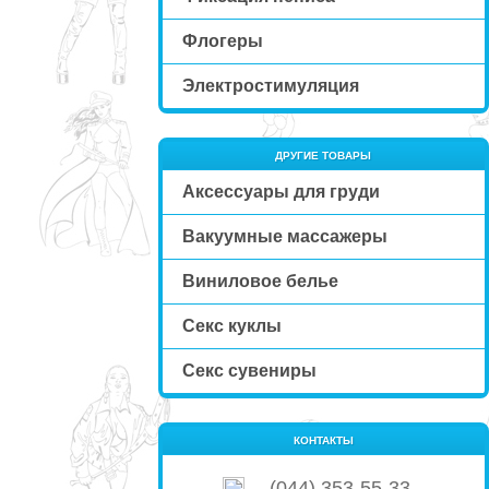
Флогеры
Электростимуляция
ДРУГИЕ ТОВАРЫ
Аксессуары для груди
Вакуумные массажеры
Виниловое белье
Секс куклы
Секс сувениры
КОНТАКТЫ
(044) 353-55-33