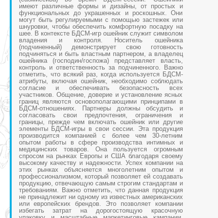
имеют различные формы и дизайны, от простых и
функциональных до украшенных и роскошных. Они
могут быть регулируемыми с помощью застежек или
шнуровки, чтобы обеспечить комфортную посадку на
шее. В контексте БДСМ-игр ошейник служит символом
владения и контроля. Носитель ошейника
(подчиненный) демонстрирует свою готовность
подчиняться и быть властным партнером, а владелец
ошейника (господин/госпожа) представляет власть,
контроль и ответственность за подчиненного. Важно
отметить, что всякий раз, когда используется БДСМ-
атрибуты, включая ошейник, необходимо соблюдать
согласие и обеспечивать безопасность всех
участников. Общение, доверие и установление ясных
границ являются основополагающими принципами в
БДСМ-отношениях. Партнеры должны обсудить и
согласовать свои предпочтения, ограничения и
границы, прежде чем включать ошейник или другие
элементы БДСМ-игры в свои сессии. Эта продукция
производится компанией с более чем 30-летним
опытом работы в сфере производства интимных и
медицинских товаров. Она пользуется огромным
спросом на рынках Европы и США благодаря своему
высокому качеству и надежности. Успех компании на
этих рынках объясняется многолетним опытом и
профессионализмом, который позволяет ей создавать
продукцию, отвечающую самым строгим стандартам и
требованиям. Важно отметить, что данная продукция
не принадлежит ни одному из известных американских
или европейских брендов. Это позволяет компании
избегать затрат на дорогостоящую красочную
упаковку и масштабные маркетинговые кампании.