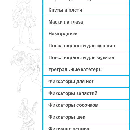
Кнуты и плети
Маски на глаза
Намордники
Пояса верности для женщин
Пояса верности для мужчин
Уретральные катетеры
Фиксаторы для ног
Фиксаторы запястий
Фиксаторы сосочков
Фиксаторы шеи
Фиксация пениса