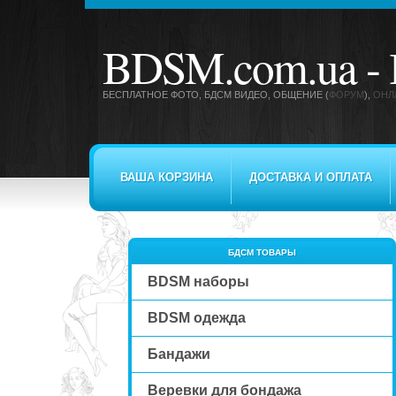
BDSM.com.ua -
БЕСПЛАТНОЕ ФОТО, БДСМ ВИДЕО
, ОБЩЕНИЕ (
ФОРУМ
),
ОНЛ
ВАША КОРЗИНА
ДОСТАВКА И ОПЛАТА
БДСМ ТОВАРЫ
BDSM наборы
BDSM одежда
Бандажи
Веревки для бондажа