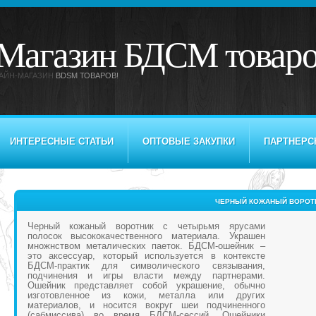
Магазин БДСМ товар
АЙН-МАГАЗИН
BDSM ТОВАРОВ!
ИНТЕРЕСНЫЕ СТАТЬИ
ОПТОВЫЕ ЗАКУПКИ
ПАРТНЕРС
ЧЕРНЫЙ КОЖАНЫЙ ВОРОТ
Черный кожаный воротник с четырьмя ярусами
полосок высококачественного материала. Украшен
множнством металических паеток. БДСМ-ошейник –
это аксессуар, который используется в контексте
БДСМ-практик для символического связывания,
подчинения и игры власти между партнерами.
Ошейник представляет собой украшение, обычно
изготовленное из кожи, металла или других
материалов, и носится вокруг шеи подчиненного
(сабмиссива) во время БДСМ-сессий. Ошейники