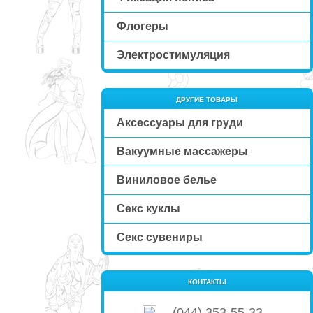
Флогеры
Электростимуляция
ДРУГИЕ ТОВАРЫ
Аксессуары для груди
Вакуумные массажеры
Виниловое белье
Секс куклы
Секс сувениры
КОНТАКТЫ
(044) 353-55-33