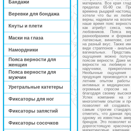
Бандажи
материала. Все края глад
пределах 65-90 см. Пр
времена рыцарей настоящ
Веревки для бондажа
хотели что бы их люби
верны, надевали на возлю
наше время пояс верности
Кнуты и плети
как атрибут секса, че
любовников. Пояса ве
разнообразием и формам
Маски на глаза
латексные, винилове, си
на разный вкус. Также им
виде страппонов - анальн
Намордники
вагинальных. Предста
ощущения можно получ
Пояса верности для
поясом верности. Даже м
женщин
верности на любимую н
наручники, прикрепл
Пояса верности для
Необычные ощущения в
продукция производится 
мужчин
летним опытом работы
интимных и медицинских
Уретральные катетеры
огромным спросом на
благодаря своему высоко
Успех компании на эт
Фиксаторы для ног
многолетним опытом и пр
позволяет ей создават
самым строгим стандарт
Фиксаторы запястий
отметить, что данная пр
одному из известных аме
брендов. Это позволяет к
Фиксаторы сосочков
дорогостоящую красочну
маркетинговые кампании