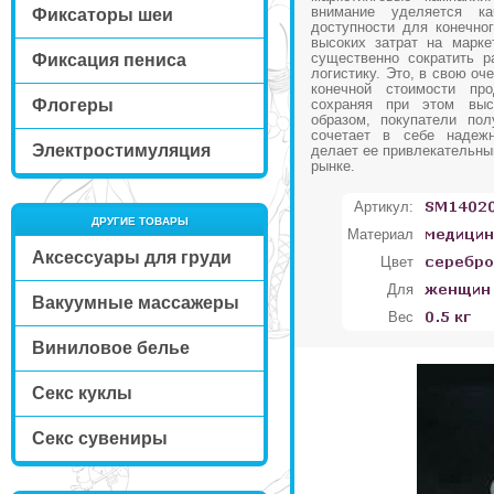
внимание уделяется к
Фиксаторы шеи
доступности для конечног
высоких затрат на марке
существенно сократить р
Фиксация пениса
логистику. Это, в свою оч
конечной стоимости про
Флогеры
сохраняя при этом выс
образом, покупатели пол
сочетает в себе надежн
Электростимуляция
делает ее привлекательны
рынке.
Артикул:
ДРУГИЕ ТОВАРЫ
Материал
Аксессуары для груди
Цвет
Для
Вакуумные массажеры
Вес
Виниловое белье
Секс куклы
Секс сувениры