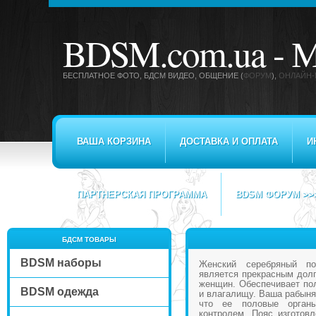
BDSM.com.ua -
М
БЕСПЛАТНОЕ ФОТО, БДСМ ВИДЕО
, ОБЩЕНИЕ (
ФОРУМ
),
ОНЛАЙН-
ВАША КОРЗИНА
ДОСТАВКА И ОПЛАТА
И
ПАРТНЕРСКАЯ ПРОГРАММА
BDSM ФОРУМ >>
БДСМ ТОВАРЫ
BDSM наборы
Женский серебряный по
является прекрасным дол
женщин. Обеспечивает пол
BDSM одежда
и влагалищу. Ваша рабыня
что ее половые орган
контролем. Пояс изготовл