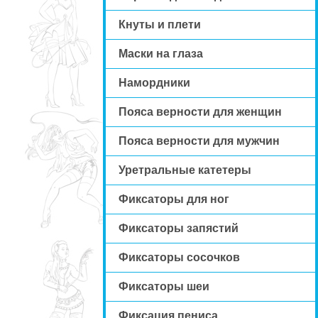
Кнуты и плети
Маски на глаза
Намордники
Пояса верности для женщин
Пояса верности для мужчин
Уретральные катетеры
Фиксаторы для ног
Фиксаторы запястий
Фиксаторы сосочков
Фиксаторы шеи
Фиксация пениса