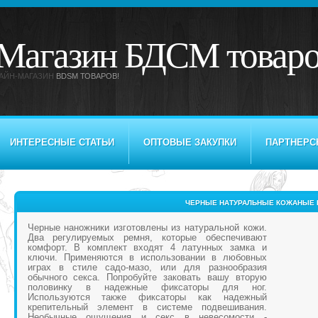
Магазин БДСМ товар
АЙН-МАГАЗИН
BDSM ТОВАРОВ!
ИНТЕРЕСНЫЕ СТАТЬИ
ОПТОВЫЕ ЗАКУПКИ
ПАРТНЕРС
ЧЕРНЫЕ НАТУРАЛЬНЫЕ КОЖАНЫЕ 
Черные наножники изготовлены из натуральной кожи.
Два регулируемых ремня, которые обеспечивают
комфорт. В комплект входят 4 латунных замка и
ключи. Применяются в использовании в любовных
играх в стиле садо-мазо, или для разнообразия
обычного секса. Попробуйте заковать вашу вторую
половинку в надежные фиксаторы для ног.
Используются также фиксаторы как надежный
крепительный элемент в системе подвешивания.
Необычные ощущения и секс в невесомости -