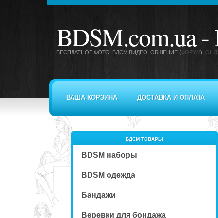
BDSM.com.ua -
БЕСПЛАТНОЕ ФОТО, БДСМ ВИДЕО
, ОБЩЕНИЕ (
ФОРУМ
),
ОНЛ
ВАША КОРЗИНА
ДОСТАВКА И ОПЛАТА
БДСМ ТОВАРЫ
BDSM наборы
BDSM одежда
Бандажи
Веревки для бондажа