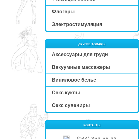
Флогеры
Электростимуляция
ДРУГИЕ ТОВАРЫ
Аксессуары для груди
Вакуумные массажеры
Виниловое белье
Секс куклы
Секс сувениры
КОНТАКТЫ
(044) 353-55-33