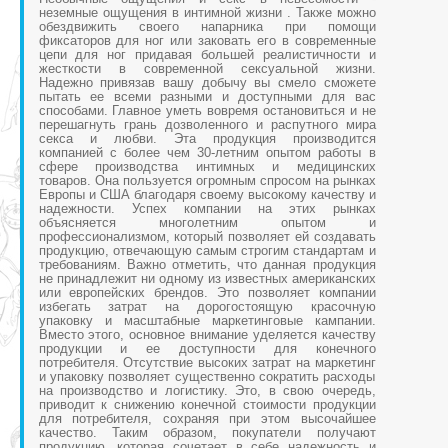
неземные ощущения в интимной жизни . Также можно
обездвижить своего напарника при помощи
фиксаторов для ног или заковать его в современные
цепи для ног придавая большей реалистичности и
жесткости в современной сексуальной жизни.
Надежно привязав вашу добычу вы смело сможете
пытать ее всеми разными и доступными для вас
способами. Главное уметь вовремя остановиться и не
перешагнуть грань дозволенного и распутного мира
секса и любви. Эта продукция производится
компанией с более чем 30-летним опытом работы в
сфере производства интимных и медицинских
товаров. Она пользуется огромным спросом на рынках
Европы и США благодаря своему высокому качеству и
надежности. Успех компании на этих рынках
объясняется многолетним опытом и
профессионализмом, который позволяет ей создавать
продукцию, отвечающую самым строгим стандартам и
требованиям. Важно отметить, что данная продукция
не принадлежит ни одному из известных американских
или европейских брендов. Это позволяет компании
избегать затрат на дорогостоящую красочную
упаковку и масштабные маркетинговые кампании.
Вместо этого, основное внимание уделяется качеству
продукции и ее доступности для конечного
потребителя. Отсутствие высоких затрат на маркетинг
и упаковку позволяет существенно сократить расходы
на производство и логистику. Это, в свою очередь,
приводит к снижению конечной стоимости продукции
для потребителя, сохраняя при этом высочайшее
качество. Таким образом, покупатели получают
продукцию, которая сочетает в себе надежность и