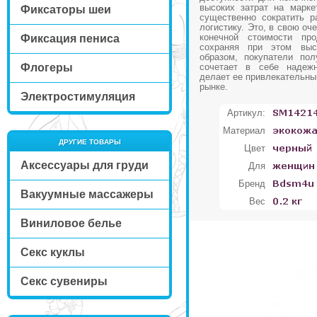
высоких затрат на марке
Фиксаторы шеи
существенно сократить р
логистику. Это, в свою оч
конечной стоимости про
Фиксация пениса
сохраняя при этом выс
образом, покупатели пол
Флогеры
сочетает в себе надежн
делает ее привлекательны
рынке.
Электростимуляция
Артикул:
Материал
ДРУГИЕ ТОВАРЫ
Цвет
Аксессуары для груди
Для
Бренд
Вакуумные массажеры
Вес
Виниловое белье
Секс куклы
Секс сувениры