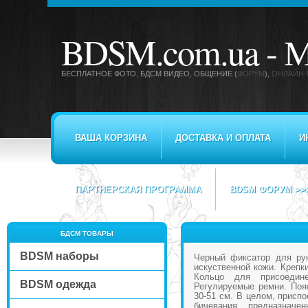
BDSM.com.ua -
М
БЕСПЛАТНОЕ ФОТО, БДСМ ВИДЕО
, ОБЩЕНИЕ (
ФОРУМ
),
ОНЛАЙН-
ВАША КОРЗИНА
ДОСТАВКА И ОПЛАТА
И
ПАРТНЕРСКАЯ ПРОГРАММА
BDSM ФОРУМ >>
БДСМ ТОВАРЫ
BDSM наборы
Черный фиксатор для рук
искуственной кожи. Крепк
Кольцо для присоедин
BDSM одежда
Регулируемые ремни. Поя
30-51 см. В целом, присп
бичевания предназнач