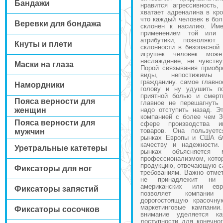
Бандажи
нравится агрессивность,
хватает адреналина в кро
что каждый человек в бо
Веревки для бондажа
склонен к насилию. Име
применением той или 
атрибутики, позволяют
Кнуты и плети
склонности в безопасной
игрушек человек може
наслаждение, не чувству
Маски на глаза
Порой связывания приоб
виды, непостижимы 
гражданину. самое главно
Намордники
голову и ну удушить по
приятной болью и смерт
Пояса верности для
главное не перешагнуть 
женщин
надо отступить назад. Э
компанией с более чем 3
Пояса верности для
сфере производства и
товаров. Она пользует
мужчин
рынках Европы и США бл
качеству и надежности.
Уретральные катетеры
рынках объясняется 
профессионализмом, котор
продукцию, отвечающую с
Фиксаторы для ног
требованиям. Важно отмет
не принадлежит ни 
американских или евр
Фиксаторы запястий
позволяет компании
дорогостоящую красочну
маркетинговые кампании
Фиксаторы сосочков
внимание уделяется к
доступности для конечног