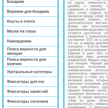
Бандажи
на ощупь поверхность.
дизайну и черному ц
сдержанно и эффектно. 
Веревки для бондажа
двух слоев гладкой, пл
прошитых между собой. В
пружинный элемент, к
Кнуты и плети
дополнительную жесткос
форму при использов
деревянными моделями она
Маски на глаза
остается достаточно уп
уверенный и выразитель
составляет 23,5 см в дл
Намордники
9,5 см, а ширина рабоче
шлепалки — 0,32 см. Комп
Пояса верности для
удобной в использовании 
женщин
изделие в руке. Вес со
благодаря чему шлепа
Пояса верности для
комфортной. Модель подхо
для женщин. Черный цве
мужчин
аккуратное исполнени
универсальным аксессу
Уретральные катетеры
практичность, надежност
Шлепалки и стеки это н
интимной жизни, которые
Фиксаторы для ног
укрепляет отношения, раз
лучше чувствовать дру
предмет помогает понять
Фиксаторы запястий
отношения. Шлепалки и с
играх. В нашем магазин
товар по душе. Шлеп
Фиксаторы сосочков
раскрепоститься, избави
откровеннее. С помощью