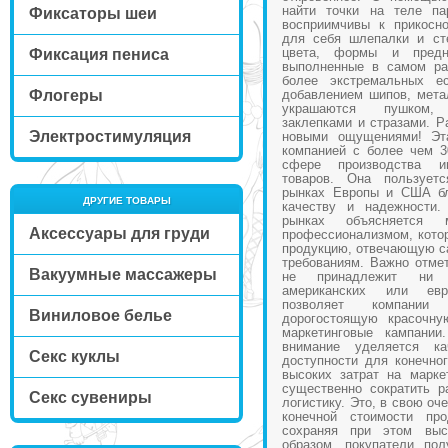
найти точки на теле па
Фиксаторы шеи
восприимчивы к прикосн
для себя шлепалки и сте
цвета, формы и предна
Фиксация пениса
выполненные в самом ра
более экстремальных е
Флогеры
добавлением шипов, мета
украшаются пушком, 
заклепками и стразами. Р
Электростимуляция
новыми ощущениями! Эта
компанией с более чем 3
сфере производства и
товаров. Она пользует
рынках Европы и США бл
ДРУГИЕ ТОВАРЫ
качеству и надежности.
рынках объясняется 
Аксессуары для груди
профессионализмом, котор
продукцию, отвечающую с
требованиям. Важно отмет
Вакуумные массажеры
не принадлежит ни 
американских или евр
позволяет компании
Виниловое белье
дорогостоящую красочну
маркетинговые кампании
внимание уделяется к
Секс куклы
доступности для конечног
высоких затрат на марке
существенно сократить р
Секс сувениры
логистику. Это, в свою оч
конечной стоимости про
сохраняя при этом выс
образом, покупатели пол