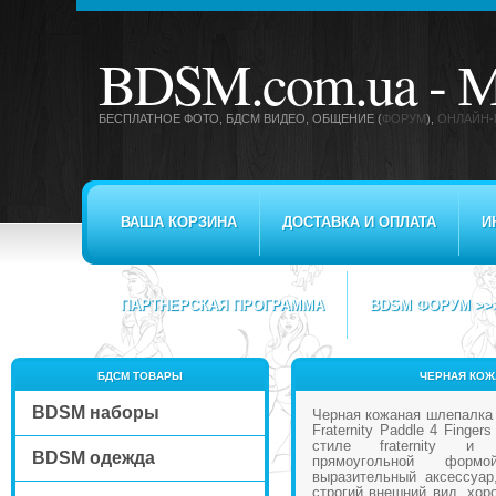
BDSM.com.ua -
М
БЕСПЛАТНОЕ ФОТО, БДСМ ВИДЕО
, ОБЩЕНИЕ (
ФОРУМ
),
ОНЛАЙН-
ВАША КОРЗИНА
ДОСТАВКА И ОПЛАТА
И
ПАРТНЕРСКАЯ ПРОГРАММА
BDSM ФОРУМ >>
БДСМ ТОВАРЫ
ЧЕРНАЯ КОЖА
BDSM наборы
Черная кожаная шлепалка S
Fraternity Paddle 4 Finge
стиле fraternity и 
BDSM одежда
прямоугольной фор
выразительный аксессуар
строгий внешний вид, хор