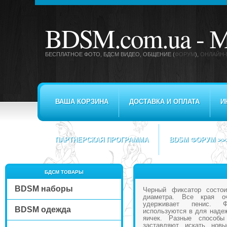
BDSM.com.ua -
М
БЕСПЛАТНОЕ ФОТО, БДСМ ВИДЕО
, ОБЩЕНИЕ (
ФОРУМ
),
ОНЛАЙН-
ВАША КОРЗИНА
ДОСТАВКА И ОПЛАТА
И
ПАРТНЕРСКАЯ ПРОГРАММА
BDSM ФОРУМ >>
БДСМ ТОВАРЫ
BDSM наборы
Черный фиксатор состои
диаметра. Все края оч
удерживает пенис. 
BDSM одежда
используются в для надеж
яичек. Разные способы
заставляют искать но