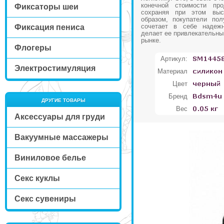
конечной стоимости про
Фиксаторы шеи
сохраняя при этом выс
образом, покупатели пол
сочетает в себе надежн
Фиксация пениса
делает ее привлекательны
рынке.
Флогеры
Артикул:
Электростимуляция
Материал
Цвет
Бренд
ДРУГИЕ ТОВАРЫ
Вес
Аксессуары для груди
Вакуумные массажеры
Виниловое белье
Секс куклы
Секс сувениры