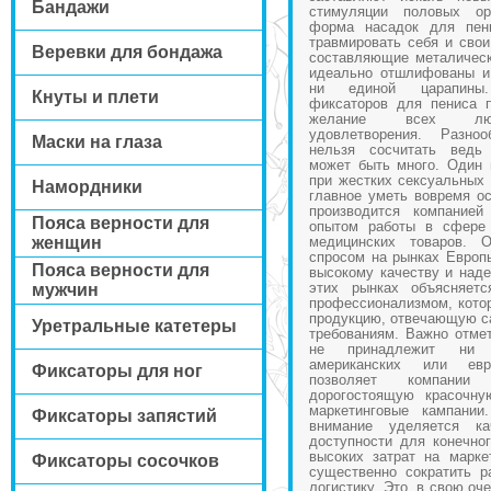
Бандажи
стимуляции половых ор
форма насадок для пен
травмировать себя и свои
Веревки для бондажа
составляющие металическ
идеально отшлифованы и
ни единой царапины.
Кнуты и плети
фиксаторов для пениса 
желание всех люби
удовлетворения. Разно
Маски на глаза
нельзя сосчитать ведь 
может быть много. Один 
при жестких сексуальных 
Намордники
главное уметь вовремя ос
производится компание
Пояса верности для
опытом работы в сфере 
женщин
медицинских товаров. 
спросом на рынках Европ
Пояса верности для
высокому качеству и наде
этих рынках объясняет
мужчин
профессионализмом, котор
продукцию, отвечающую с
Уретральные катетеры
требованиям. Важно отмет
не принадлежит ни 
американских или евр
Фиксаторы для ног
позволяет компании
дорогостоящую красочну
маркетинговые кампании
Фиксаторы запястий
внимание уделяется к
доступности для конечног
высоких затрат на марке
Фиксаторы сосочков
существенно сократить р
логистику. Это, в свою оч