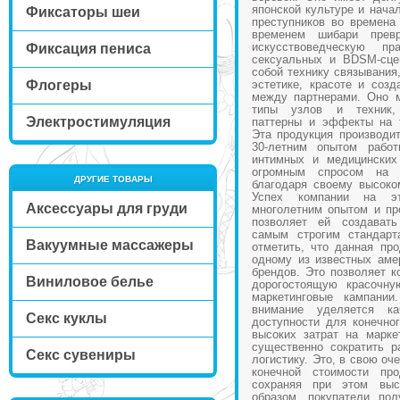
японской культуре и нача
Фиксаторы шеи
преступников во времена
временем шибари превр
искусствоведческую пр
Фиксация пениса
сексуальных и BDSM-сце
собой технику связывания
Флогеры
эстетике, красоте и соз
между партнерами. Оно 
типы узлов и техник,
Электростимуляция
паттерны и эффекты на т
Эта продукция производи
30-летним опытом рабо
интимных и медицинских
огромным спросом на
ДРУГИЕ ТОВАРЫ
благодаря своему высоко
Успех компании на эт
Аксессуары для груди
многолетним опытом и пр
позволяет ей создават
самым строгим стандарт
Вакуумные массажеры
отметить, что данная пр
одному из известных аме
брендов. Это позволяет к
Виниловое белье
дорогостоящую красочну
маркетинговые кампании
внимание уделяется к
Секс куклы
доступности для конечног
высоких затрат на марке
существенно сократить р
Секс сувениры
логистику. Это, в свою оч
конечной стоимости про
сохраняя при этом выс
образом, покупатели пол