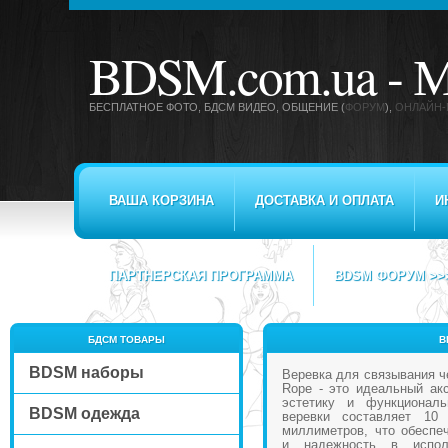
BDSM.com.ua -
М
БЕСПЛАТНОЕ ФОТО, БДСМ ВИДЕО
, ОБЩЕНИЕ (
ФОРУМ
),
ОНЛАЙН-
ВАША КОРЗИНА
ДОСТАВКА И ОПЛАТА
И
ПАРТНЕРСКАЯ ПРОГРАММА
BDSM ФОРУМ >>
БДСМ ТОВАРЫ
В
BDSM наборы
Веревка для связывания че
Rope - это идеальный акс
эстетику и функционал
BDSM одежда
веревки составляет 10
миллиметров, что обеспе
и надежность в испол