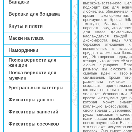
Бандажи
высококачественного шел
подходит как для нови
любителей, обеспечивая 
Веревки для бондажа
время эксперименто
преимуществ Special Sil
текстура, благодаря к
Кнуты и плети
царапать кожу, что делае
для более длительны
наслаждаться каждой 
Маски на глаза
дискомфорта, ведь мягк
бережное отношение к
выполненные в класси
Намордники
придают элементам бонда
вид. Эта веревка подходит
Пояса верности для
женщин, что делает её ун
женщин
любых сценариях. Бла
размеру, вы сможете в
Пояса верности для
смелые идеи и творче
связывания. Кроме того
мужчин
различным техникам з
создавать оригинальны
Уретральные катетеры
которые не только выгля
являются безопасными. S
просто инструмент для б
Фиксаторы для ног
которая может значи
коллекцию аксессуаров. 
своих границ с уверенност
Фиксаторы запястий
руках надежная и качест
ваши сессии незабываем
новых ощущений с Black S
Фиксаторы сосочков
это японская искусство с
веревок. Оно имеет дол