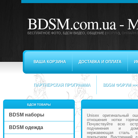
BDSM.com.ua -
М
БЕСПЛАТНОЕ ФОТО, БДСМ ВИДЕО
, ОБЩЕНИЕ (
ФОРУМ
),
ОНЛАЙН-
ВАША КОРЗИНА
ДОСТАВКА И ОПЛАТА
И
ПАРТНЕРСКАЯ ПРОГРАММА
BDSM ФОРУМ >>
БДСМ ТОВАРЫ
BDSM наборы
Unisex оригинальный о
отношения нотки горяч
Почувствуйте всю остр
BDSM одежда
подчинения и домин
нержавеющая сталь с
покрытием. Внутренний д