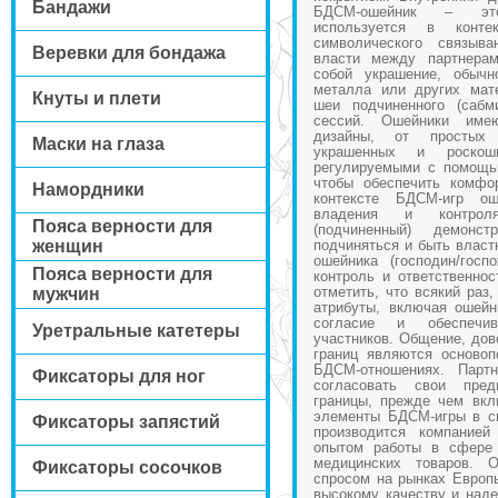
Бандажи
БДСМ-ошейник – это
используется в конте
символического связыв
Веревки для бондажа
власти между партнерам
собой украшение, обычн
металла или других мате
Кнуты и плети
шеи подчиненного (саб
сессий. Ошейники им
дизайны, от простых
Маски на глаза
украшенных и роско
регулируемыми с помощь
чтобы обеспечить комфо
Намордники
контексте БДСМ-игр о
владения и контрол
Пояса верности для
(подчиненный) демонст
женщин
подчиняться и быть власт
ошейника (господин/госп
Пояса верности для
контроль и ответственнос
отметить, что всякий раз
мужчин
атрибуты, включая ошейн
согласие и обеспечив
Уретральные катетеры
участников. Общение, дов
границ являются осново
БДСМ-отношениях. Парт
Фиксаторы для ног
согласовать свои пред
границы, прежде чем вкл
элементы БДСМ-игры в св
Фиксаторы запястий
производится компание
опытом работы в сфере 
медицинских товаров. 
Фиксаторы сосочков
спросом на рынках Европ
высокому качеству и наде