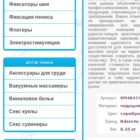
этих рынках объясняет
Фиксаторы шеи
профессионализмом, котор
продукцию, отвечающую с
требованиям. Важно отмет
Фиксация пениса
не принадлежит ни 
американских или евр
Флогеры
позволяет компании
дорогостоящую красочну
маркетинговые кампании
Электростимуляция
внимание уделяется к
доступности для конечног
высоких затрат на марке
существенно сократить р
логистику. Это, в свою оч
ДРУГИЕ ТОВАРЫ
конечной стоимости про
сохраняя при этом выс
Аксессуары для груди
образом, покупатели пол
сочетает в себе надежн
делает ее привлекательны
Вакуумные массажеры
рынке.
Артикул:
Виниловое белье
Материал
Секс куклы
Цвет
Бренд
Секс сувениры
Вес