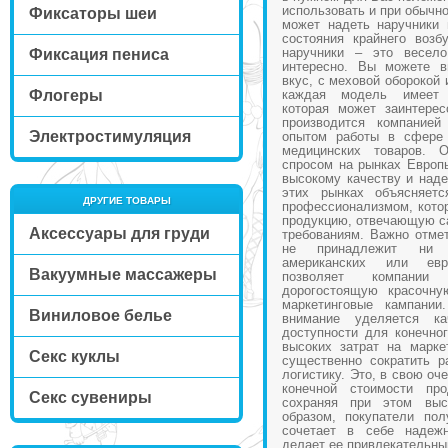
использовать и при обычн
Фиксаторы шеи
может надеть наручники 
состояния крайнего воз
наручники – это весело
Фиксация пениса
интересно. Вы можете в
вкус, с меховой оборокой 
Флогеры
каждая модель имеет 
которая может заинтерес
производится компание
Электростимуляция
опытом работы в сфере 
медицинских товаров. 
спросом на рынках Европ
высокому качеству и наде
этих рынках объясняет
ДРУГИЕ ТОВАРЫ
профессионализмом, котор
продукцию, отвечающую с
Аксессуары для груди
требованиям. Важно отмет
не принадлежит ни 
американских или евр
Вакуумные массажеры
позволяет компании
дорогостоящую красочну
маркетинговые кампании
Виниловое белье
внимание уделяется к
доступности для конечног
высоких затрат на марке
Секс куклы
существенно сократить р
логистику. Это, в свою оч
конечной стоимости про
Секс сувениры
сохраняя при этом выс
образом, покупатели пол
сочетает в себе надежн
делает ее привлекательны