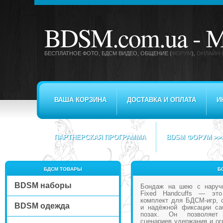
BDSM.com.ua -
М
БЕСПЛАТНОЕ ФОТО, БДСМ ВИДЕО
, ОБЩЕНИЕ (
ФОРУМ
),
ОНЛАЙН-
ВАША КОРЗИНА
ДОСТАВКА И ОПЛАТА
И
ПАРТНЕРСКАЯ ПРОГРАММА
BDSM ФОРУМ >>
БДСМ ТОВАРЫ
Б
BDSM наборы
Бондаж на шею с наручн
Fixed Handcuffs — это
комплект для БДСМ-игр, 
BDSM одежда
и надёжной фиксации са
позах. Он позволяет 
сценариев удержания и ог