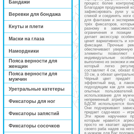
Бандажи
процесс более контроли
Благодаря продуманной ко
зафиксировать руки у ш
Веревки для бондажа
спиной и соединять ноги 
для фантазии и экспериме
трёх фиксаторов, которы
Кнуты и плети
разному в зависимост
ограничения и позиции 
делает аксессуар особе
Маски на глаза
ценит вариативность и хо
фиксации. Прочные ре
обеспечивают уверенную
Намордники
элементы позволяют 
индивидуальные особе
Пояса верности для
выполнено из экокожи и и
женщин
который легко регули
составляет 4 см, обхват 
Пояса верности для
33 см, а обхват центральн
Чёрный цвет придаёт 
мужчин
эффектный вид, а лакон
подходящим как для нач
Уретральные катетеры
опытных пользователе
использование для мужч
непременный атрибут са
Фиксаторы для ног
БДСМ используются боль
Они подчеркивают завис
придает садо-мазо – игр
Фиксаторы запястий
Эти яркие наручники п
которым нравится агрес
просто не хватает адрен
Фиксаторы сосочков
своего раба надев на нег
в нужном для Вас положен