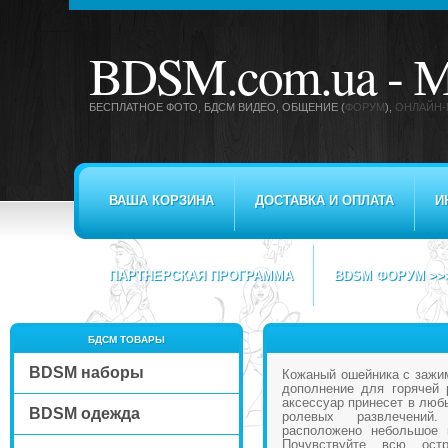
BDSM.com.ua -
М
БЕСПЛАТНОЕ ФОТО, БДСМ ВИДЕО
, ОБЩЕНИЕ (
ФОРУМ
),
ОНЛАЙН-
ВАША КОРЗИНА
ДОСТАВКА И ОПЛАТА
И
ПАРТНЕРСКАЯ ПРОГРАММА
BDSM ФОРУМ >>
БДСМ ТОВАРЫ
BDSM наборы
Кожаный ошейника с зажи
дополнение для горячей 
аксессуар принесет в люб
BDSM одежда
ролевых развлечений
расположено небольшое 
Почувствуйте всю остр