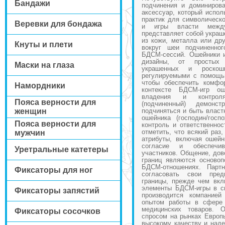
Бандажи
подчинения и доминиров
аксессуар, который испол
практик для символическо
Веревки для бондажа
и игры власти между
представляет собой украш
из кожи, металла или дру
Кнуты и плети
вокруг шеи подчиненног
БДСМ-сессий. Ошейники 
дизайны, от простых
Маски на глаза
украшенных и роско
регулируемыми с помощь
чтобы обеспечить комфо
Намордники
контексте БДСМ-игр о
владения и контрол
Пояса верности для
(подчиненный) демонст
женщин
подчиняться и быть власт
ошейника (господин/госп
Пояса верности для
контроль и ответственнос
отметить, что всякий раз
мужчин
атрибуты, включая ошейн
согласие и обеспечив
Уретральные катетеры
участников. Общение, дов
границ являются осново
БДСМ-отношениях. Парт
Фиксаторы для ног
согласовать свои пред
границы, прежде чем вкл
элементы БДСМ-игры в св
Фиксаторы запястий
производится компание
опытом работы в сфере 
медицинских товаров. 
Фиксаторы сосочков
спросом на рынках Европ
высокому качеству и наде