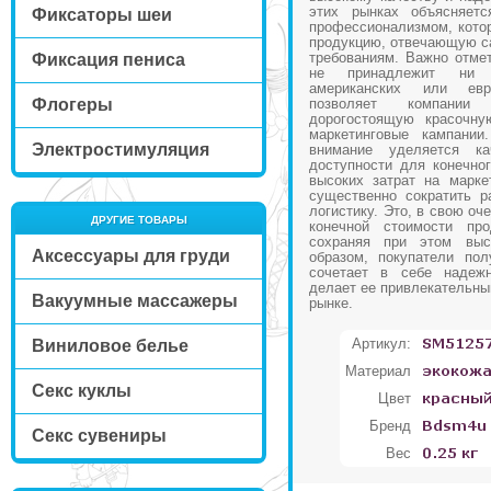
этих рынках объясняет
Фиксаторы шеи
профессионализмом, котор
продукцию, отвечающую с
требованиям. Важно отмет
Фиксация пениса
не принадлежит ни 
американских или евр
Флогеры
позволяет компании
дорогостоящую красочну
маркетинговые кампании
Электростимуляция
внимание уделяется к
доступности для конечног
высоких затрат на марке
существенно сократить р
логистику. Это, в свою оч
ДРУГИЕ ТОВАРЫ
конечной стоимости про
сохраняя при этом выс
Аксессуары для груди
образом, покупатели пол
сочетает в себе надежн
делает ее привлекательны
Вакуумные массажеры
рынке.
Артикул:
Виниловое белье
Материал
Секс куклы
Цвет
Бренд
Секс сувениры
Вес