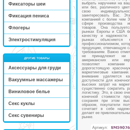
выбрать наручники на ваш
Фиксаторы шеи
или без, различного цве
свою индивидуальн
заинтересовать Вас. Эт
Фиксация пениса
компанией с более чем 3
сфере производства и
Флогеры
товаров. Она пользует
рынках Европы и США бл
качеству и надежности.
Электростимуляция
рынках объясняется 
профессионализмом, котор
продукцию, отвечающую с
требованиям. Важно отмет
не принадлежит ни 
ДРУГИЕ ТОВАРЫ
американских или евр
позволяет компании
Аксессуары для груди
дорогостоящую красочну
маркетинговые кампании
внимание уделяется к
Вакуумные массажеры
доступности для конечног
высоких затрат на марке
существенно сократить р
Виниловое белье
логистику. Это, в свою оч
конечной стоимости про
сохраняя при этом выс
Секс куклы
образом, покупатели пол
сочетает в себе надежн
делает ее привлекательны
Секс сувениры
рынке.
Артикул: