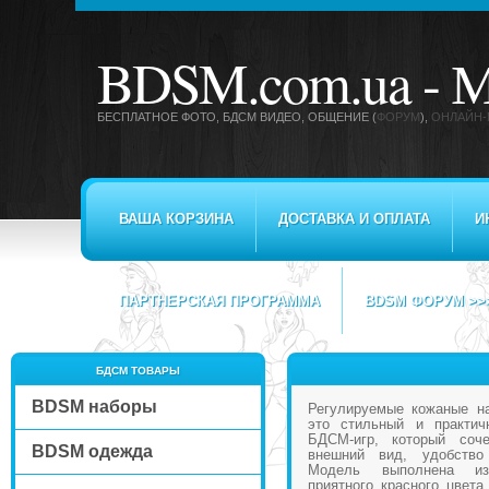
BDSM.com.ua -
М
БЕСПЛАТНОЕ ФОТО, БДСМ ВИДЕО
, ОБЩЕНИЕ (
ФОРУМ
),
ОНЛАЙН-
ВАША КОРЗИНА
ДОСТАВКА И ОПЛАТА
И
ПАРТНЕРСКАЯ ПРОГРАММА
BDSM ФОРУМ >>
БДСМ ТОВАРЫ
BDSM наборы
Регулируемые кожаные на
это стильный и практич
БДСМ-игр, который соч
BDSM одежда
внешний вид, удобств
Модель выполнена из
приятного красного цвета