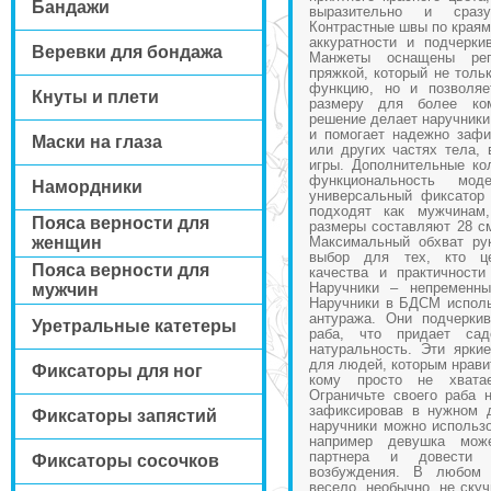
Бандажи
выразительно и сразу
Контрастные швы по краям
аккуратности и подчерки
Веревки для бондажа
Манжеты оснащены ре
пряжкой, который не толь
функцию, но и позволяе
Кнуты и плети
размеру для более ком
решение делает наручники
и помогает надежно зафи
Маски на глаза
или других частях тела, 
игры. Дополнительные ко
функциональность мо
Намордники
универсальный фиксатор 
подходят как мужчинам
Пояса верности для
размеры составляют 28 см
женщин
Максимальный обхват ру
выбор для тех, кто це
Пояса верности для
качества и практичности
Наручники – непременны
мужчин
Наручники в БДСМ исполь
антуража. Они подчерки
Уретральные катетеры
раба, что придает са
натуральность. Эти ярки
для людей, которым нравит
Фиксаторы для ног
кому просто не хвата
Ограничьте своего раба 
зафиксировав в нужном 
Фиксаторы запястий
наручники можно использо
например девушка мож
партнера и довести 
Фиксаторы сосочков
возбуждения. В любом 
весело, необычно, не ску