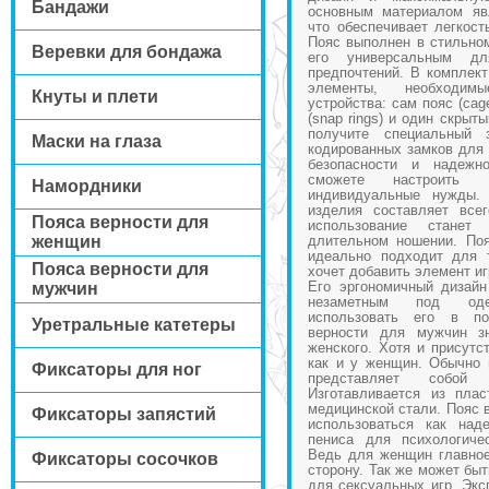
Бандажи
основным материалом яв
что обеспечивает легкост
Пояс выполнен в стильном
Веревки для бондажа
его универсальным д
предпочтений. В комплект
элементы, необходим
Кнуты и плети
устройства: сам пояс (cag
(snap rings) и один скрыт
получите специальный
Маски на глаза
кодированных замков для
безопасности и надежн
сможете настроить 
Намордники
индивидуальные нужды.
изделия составляет все
Пояса верности для
использование стане
женщин
длительном ношении. Поя
идеально подходит для 
Пояса верности для
хочет добавить элемент и
Его эргономичный дизайн
мужчин
незаметным под оде
использовать его в по
Уретральные катетеры
верности для мужчин зн
женского. Хотя и присутс
как и у женщин. Обычно 
Фиксаторы для ног
представляет собой
Изготавливается из пла
медицинской стали. Пояс 
Фиксаторы запястий
использоваться как над
пениса для психологиче
Ведь для женщин главное
Фиксаторы сосочков
сторону. Так же может быт
для сексуальных игр. Экс