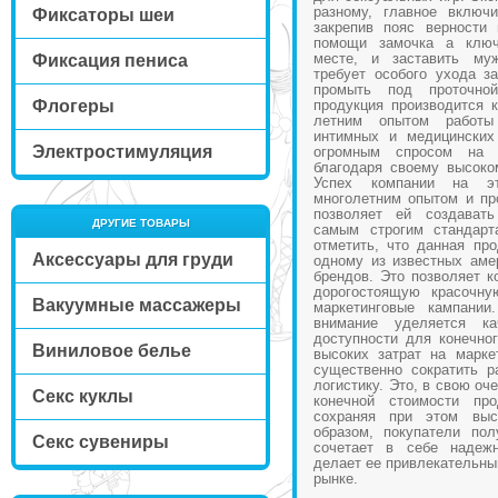
разному, главное включ
Фиксаторы шеи
закрепив пояс верности
помощи замочка а ключ
месте, и заставить му
Фиксация пениса
требует особого ухода за
промыть под проточн
Флогеры
продукция производится 
летним опытом работы
интимных и медицинских
Электростимуляция
огромным спросом на
благодаря своему высоко
Успех компании на эт
многолетним опытом и пр
позволяет ей создават
ДРУГИЕ ТОВАРЫ
самым строгим стандарт
отметить, что данная пр
Аксессуары для груди
одному из известных аме
брендов. Это позволяет к
дорогостоящую красочну
Вакуумные массажеры
маркетинговые кампании
внимание уделяется к
доступности для конечног
Виниловое белье
высоких затрат на марке
существенно сократить р
логистику. Это, в свою оч
Секс куклы
конечной стоимости про
сохраняя при этом выс
образом, покупатели пол
Секс сувениры
сочетает в себе надежн
делает ее привлекательны
рынке.