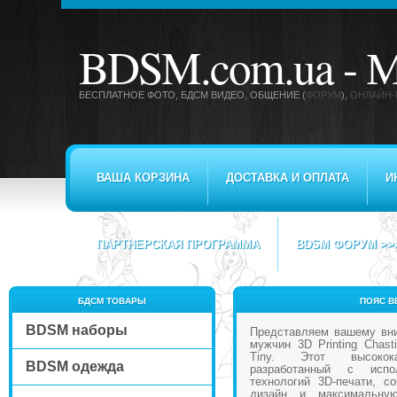
BDSM.com.ua -
М
БЕСПЛАТНОЕ ФОТО, БДСМ ВИДЕО
, ОБЩЕНИЕ (
ФОРУМ
),
ОНЛАЙН-
ВАША КОРЗИНА
ДОСТАВКА И ОПЛАТА
И
ПАРТНЕРСКАЯ ПРОГРАММА
BDSM ФОРУМ >>
БДСМ ТОВАРЫ
ПОЯС ВЕ
BDSM наборы
Представляем вашему вн
мужчин 3D Printing Chasti
Tiny. Этот высокока
BDSM одежда
разработанный с испо
технологий 3D-печати, с
дизайн и максимальную