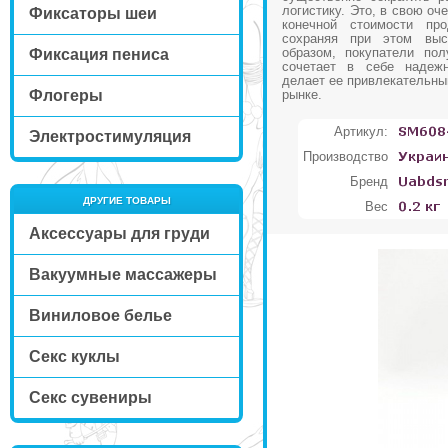
логистику. Это, в свою оч
Фиксаторы шеи
конечной стоимости про
сохраняя при этом выс
образом, покупатели пол
Фиксация пениса
сочетает в себе надежн
делает ее привлекательны
Флогеры
рынке.
Артикул:
Электростимуляция
Производство
Бренд
ДРУГИЕ ТОВАРЫ
Вес
Аксессуары для груди
Вакуумные массажеры
Виниловое белье
Секс куклы
Секс сувениры