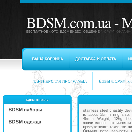
BDSM.com.ua -
М
БЕСПЛАТНОЕ ФОТО, БДСМ ВИДЕО
, ОБЩЕНИЕ (
ФОРУМ
),
ОНЛАЙН-
ВАША КОРЗИНА
ДОСТАВКА И ОПЛАТА
И
ПАРТНЕРСКАЯ ПРОГРАММА
BDSM ФОРУМ >>
БДСМ ТОВАРЫ
BDSM наборы
stainless steel chastity de
is about 35mm ring size
45mm Weight; 126g По
BDSM одежда
значительно отличает
присутствуют такие же в
Обычно пояс верности 