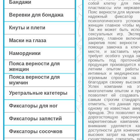
Бандажи
собой клетку для пени
пластмассы или нержаве
Пояс верности для мужчин
Веревки для бондажа
надежный фиксатор 
психологического успо
женщин главное чтобы му
Кнуты и плети
Так же может быть испо
сексуальных игр. Экспе
разному, главное включ
Маски на глаза
закрепив пояс верности
помощи замочка а ключ
месте, и заставить му
Намордники
требует особого ухода за
промыть под проточн
Пояса верности для
продукция производится 
женщин
летним опытом работы
интимных и медицинских
Пояса верности для
огромным спросом на
благодаря своему высоко
мужчин
Успех компании на эт
многолетним опытом и пр
Уретральные катетеры
позволяет ей создават
самым строгим стандарт
отметить, что данная пр
Фиксаторы для ног
одному из известных аме
брендов. Это позволяет к
дорогостоящую красочну
Фиксаторы запястий
маркетинговые кампании
внимание уделяется к
доступности для конечног
Фиксаторы сосочков
высоких затрат на марке
существенно сократить р