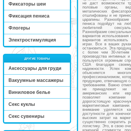
не даст возможности т
Фиксаторы шеи
половые органы, ве
металических фиксатор
отшлифованы и не принес
Фиксация пениса
царапины. Разнообрази
пениса подойдут на лю
Флогеры
любителей сексуаль
Разнообразие сексуальных
вариантов использования 
Электростимуляция
вариантов использовать
играх. Все в ваших рука
остановиться. Эта продук
с более чем 30-летним
производства интимных и
ДРУГИЕ ТОВАРЫ
пользуется огромным сп
США благодаря своем
Аксессуары для груди
надежности. Успех ко
объясняется мно
профессионализмом, котор
Вакуумные массажеры
продукцию, отвечающую с
требованиям. Важно отмет
не принадлежит ни 
Виниловое белье
американских или евр
позволяет компании
дорогостоящую красочну
Секс куклы
маркетинговые кампании
внимание уделяется к
доступности для конечног
Секс сувениры
высоких затрат на марке
существенно сократить р
логистику. Это, в свою оч
конечной стоимости про