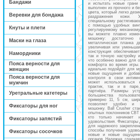
Бандажи
и испытать новые грани 
выполнен из прочного и бе
цвета, который легко дез
Веревки для бондажа
раздражения кожи. У
специальному растягивающе
с помощью удобных винт
Кнуты и плети
регулируемому механизму
вы можете плавно измен
мошонку: достаточно 
Маски на глаза
металлическая планка д
увеличивая или уменьшая
конструкция обеспечивае
Намордники
так и точную настройку и
что особенно важно для о
Пояса верности для
комфорта во время игры. 
женщин
идеально подойдёт для м
новые ощущения и добав
Пояса верности для
контроля в свои интимн
может использоваться 
мужчин
практик, так и в паре
партнёра. Размеры уст
Уретральные катетеры
большинства пользоват
примерно 11, 5 см, шир
позволяет удобно и б
Фиксаторы для ног
мошонку. Ball Crusher ст
опытных поклонников CBT (c
кто только начинает 
Фиксаторы запястий
удовольствия. Фиксаторы 
для надежного закреплен
способы получения удово
Фиксаторы сосочков
новые и новые ощущени
органов. Надежна, гладка