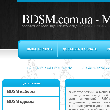
BDSM.com.ua -
М
БЕСПЛАТНОЕ ФОТО, БДСМ ВИДЕО
, ОБЩЕНИЕ (
ФОРУМ
),
ОНЛАЙН-
ВАША КОРЗИНА
ДОСТАВКА И ОПЛАТА
И
ПАРТНЕРСКАЯ ПРОГРАММА
BDSM ФОРУМ >>
БДСМ ТОВАРЫ
BDSM наборы
Фиксатор-зажим на мошонку
- это уникальное устройс
для любителей БДСМ
BDSM одежда
ощущений. Данный аксе
контролируемого давления
позволяет разнообразить 