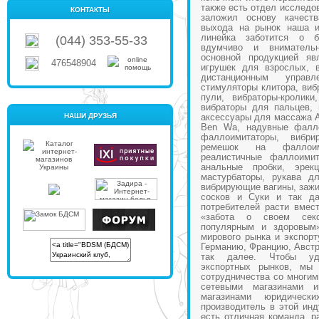
также есть отдел исследов
КОНТАКТЫ
заложил основу качест
выхода на рынок наша и
линейка заботится о б
(044) 353-55-33
вдумчиво и вниматель
основной продукцией яв
476548904
игрушек для взрослых, 
дистанционным управ
стимуляторы клитора, виб
пули, вибраторы-кролики
вибраторы для пальцев,
НАШИ ДРУЗЬЯ
аксессуары для массажа A
Ben Wa, надувные фалл
фаллоимитаторы, вибри
ремешок на фаллоими
реалистичные фаллоимит
анальные пробки, эрек
мастурбаторы, рукава д
вибрирующие вагины, зажи
сосков и Суки и так да
потребителей расти вмес
«забота о своем сек
популярным и здоровым
мирового рынка и экспор
Германию, Францию, Австр
так далее. Чтобы удо
экспортных рынков, мы 
сотрудничества со многи
сетевыми магазинами 
магазинами юридичес
производитель в этой инд
есть отличная команда, 