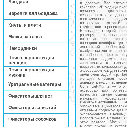
Бандажи
и доверия. Все элемен
качественной медицинской
прочность, долгове
Веревки для бондажа
безопасность для здоров
анатомически продум
наконечник, который 
Кнуты и плети
комфортное проникнове
Благодаря гладкой пов
размеру, использова
Маски на глаза
исключительно прият
оснащена шлейфом для у
элегантный серебристый
Намордники
особую привлекательность
из набора полностью рег
Пояса верности для
позволяет надежно заф
женщин
зависимости от компл
простота использования 
Пояса верности для
аксессуаром как для начи
любителей БДСМ-игр. Наб
мужчин
женщин, открывая новы
доверия между партнерами
Уретральные катетеры
Cuffs Set-Mix 2 — это
аксессуар для ролевы
воплотить самые смелы
Фиксаторы для ног
максимум удовольст
Высококачественные м
эргономика и универсальн
Фиксаторы запястий
отличным подарком для п
экспериментам и новому
Всевозможные мелочи из
Фиксаторы сосочков
этом разделе. Маски, к
многое другое не остав