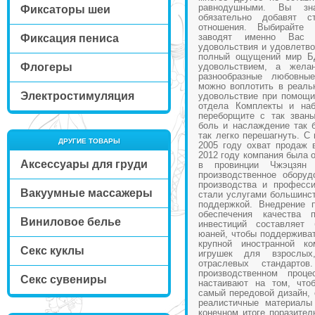
равнодушными. Вы зн
Фиксаторы шеи
обязательно добавят 
отношения. Выбирайте
заводят именно Вас 
Фиксация пениса
удовольствия и удовлетво
полный ощущений мир БД
Флогеры
удовольствием, а жела
разнообразные любовны
можно воплотить в реаль
Электростимуляция
удовольствие при помощи
отдела Комплекты и наб
переборщите с так зван
боль и наслаждение так 
так легко перешагнуть. С
ДРУГИЕ ТОВАРЫ
2005 году охват продаж 
2012 году компания была 
Аксессуары для груди
в провинции Чжэцзян (
производственное оборуд
производства и професс
Вакуумные массажеры
стали услугами большинст
поддержкой. Внедрение 
обеспечения качества 
Виниловое белье
инвестиций составляет
юаней, чтобы поддерживат
крупной иностранной ко
Секс куклы
игрушек для взрослых
отраслевых стандар
производственном проц
Секс сувениры
настаивают на том, что
самый передовой дизайн,
реалистичные материалы
конечном итоге поразител