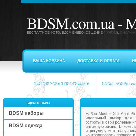
BDSM.com.ua -
М
БЕСПЛАТНОЕ ФОТО, БДСМ ВИДЕО
, ОБЩЕНИЕ (
ФОРУМ
),
ОНЛАЙН-
ВАША КОРЗИНА
ДОСТАВКА И ОПЛАТА
И
ПАРТНЕРСКАЯ ПРОГРАММА
BDSM ФОРУМ >>
БДСМ ТОВАРЫ
BDSM наборы
Набор Master Gift Anal Pl
идеальный выбор для т
остроты в свои ролевые иг
BDSM одежда
интимную жизнь. В компле
и регулируемые наручник
контролировать процесс и