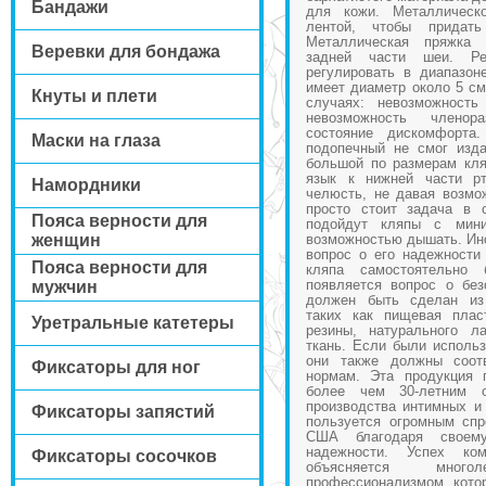
Бандажи
для кожи. Металлическ
лентой, чтобы придат
Металлическая пряжка
Веревки для бондажа
задней части шеи. Ре
регулировать в диапазон
имеет диаметр около 5 см
Кнуты и плети
случаях: невозможность
невозможность членор
состояние дискомфорт
Маски на глаза
подопечный не смог изда
большой по размерам кля
язык к нижней части р
Намордники
челюсть, не давая возмо
просто стоит задача в 
Пояса верности для
подойдут кляпы с мин
женщин
возможностью дышать. Ино
вопрос о его надежности
Пояса верности для
кляпа самостоятельно
появляется вопрос о без
мужчин
должен быть сделан из
таких как пищевая плас
Уретральные катетеры
резины, натурального л
ткань. Если были использ
они также должны соотв
Фиксаторы для ног
нормам. Эта продукция 
более чем 30-летним 
производства интимных и
Фиксаторы запястий
пользуется огромным сп
США благодаря своем
надежности. Успех ко
Фиксаторы сосочков
объясняется мно
профессионализмом, котор