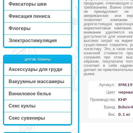
продукцию, отвечающую с
Фиксаторы шеи
требованиям. Важно отмет
не принадлежит ни 
американских или евр
Фиксация пениса
позволяет компании
дорогостоящую красочну
Флогеры
маркетинговые кампании
внимание уделяется к
доступности для конечног
Электростимуляция
высоких затрат на марке
существенно сократить р
логистику. Это, в свою оч
конечной стоимости про
сохраняя при этом выс
ДРУГИЕ ТОВАРЫ
образом, покупатели пол
сочетает в себе надежн
Аксессуары для груди
делает ее привлекательны
рынке.
Вакуумные массажеры
Артикул:
Цвет
Виниловое белье
Производство
Секс куклы
Бренд
Вес
Секс сувениры