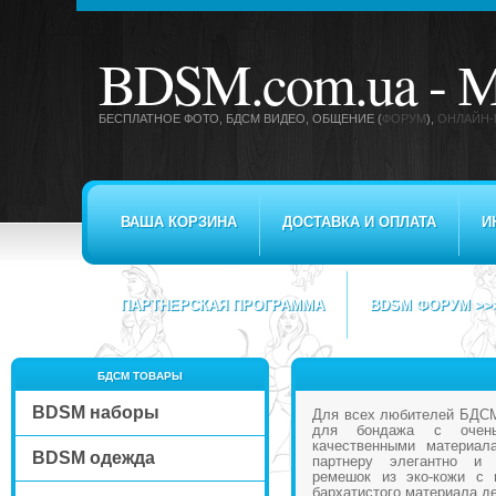
BDSM.com.ua -
М
БЕСПЛАТНОЕ ФОТО, БДСМ ВИДЕО
, ОБЩЕНИЕ (
ФОРУМ
),
ОНЛАЙН-
ВАША КОРЗИНА
ДОСТАВКА И ОПЛАТА
И
ПАРТНЕРСКАЯ ПРОГРАММА
BDSM ФОРУМ >>
БДСМ ТОВАРЫ
BDSM наборы
Для всех любителей БДСМ 
для бондажа с очен
качественными материал
BDSM одежда
партнеру элегантно и 
ремешок из эко-кожи с 
бархатистого материала д