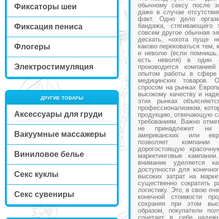
обычному сексу после э
Фиксаторы шеи
даже в случае отсутстви
факт. Одно дело оргаз
бандажа, стягивающего
Фиксация пениса
совсем другое обычная эя
дескать, «охота пуще н
Флогеры
каково перековаться тем, 
и неволю (если помнишь,
есть неволя) в один 
Электростимуляция
производится компание
опытом работы в сфере 
медицинских товаров. 
спросом на рынках Европ
высокому качеству и наде
ДРУГИЕ ТОВАРЫ
этих рынках объясняет
профессионализмом, котор
Аксессуары для груди
продукцию, отвечающую с
требованиям. Важно отмет
не принадлежит ни 
Вакуумные массажеры
американских или евр
позволяет компании
дорогостоящую красочну
Виниловое белье
маркетинговые кампании
внимание уделяется к
доступности для конечног
Секс куклы
высоких затрат на марке
существенно сократить р
логистику. Это, в свою оч
Секс сувениры
конечной стоимости про
сохраняя при этом выс
образом, покупатели пол
сочетает в себе надежн