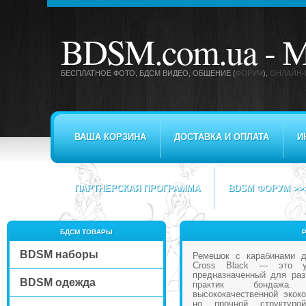
BDSM.com.ua -
М
БЕСПЛАТНОЕ ФОТО, БДСМ ВИДЕО
, ОБЩЕНИЕ (
ФОРУМ
),
ОНЛАЙН-
ВАША КОРЗИНА
ДОСТАВКА И ОПЛАТА
И
ПАРТНЕРСКАЯ ПРОГРАММА
BDSM ФОРУМ >>
БДСМ ТОВАРЫ
BDSM наборы
Ремешок с карабинами д
Cross Black — это ун
предназначенный для раз
BDSM одежда
практик бондажа.
высококачественной экоко
но прочной структурой