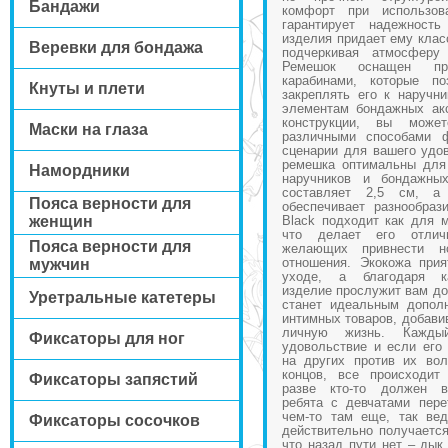
Бандажи
комфорт при использо
гарантирует надежност
изделия придает ему клас
Веревки для бондажа
подчеркивая атмосферу 
Ремешок оснащен про
карабинами, которые п
Кнуты и плети
закреплять его к наручн
элементам бондажных акс
конструкции, вы может
Маски на глаза
различными способами ф
сценарии для вашего удо
ремешка оптимальны для
Намордники
наручников и бондажны
составляет 2,5 см, 
Пояса верности для
обеспечивает разнообраз
женщин
Black подходит как для 
что делает его отли
Пояса верности для
желающих привнести 
отношения. Экокожа при
мужчин
уходе, а благодаря к
изделие прослужит вам до
Уретральные катетеры
станет идеальным допол
интимных товаров, добави
личную жизнь. Каждый
Фиксаторы для ног
удовольствие и если его
на других против их во
концов, все происходит
Фиксаторы запястий
разве кто-то должен в
ребята с девчатами пере
чем-то там еще, так вед
Фиксаторы сосочков
действительно получается
что назад пути нет – дык