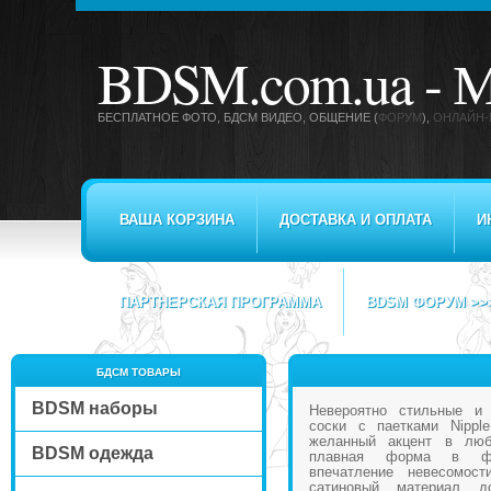
BDSM.com.ua -
М
БЕСПЛАТНОЕ ФОТО, БДСМ ВИДЕО
, ОБЩЕНИЕ (
ФОРУМ
),
ОНЛАЙН-
ВАША КОРЗИНА
ДОСТАВКА И ОПЛАТА
И
ПАРТНЕРСКАЯ ПРОГРАММА
BDSM ФОРУМ >>
БДСМ ТОВАРЫ
BDSM наборы
Невероятно стильные и 
соски с паетками Nipple
желанный акцент в люб
BDSM одежда
плавная форма в фо
впечатление невесомос
сатиновый материал д