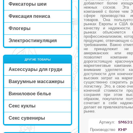
добавляют более изощ
Фиксаторы шеи
нежных сосков. Эта п
компанией с более чем 3
сфере производства и
Фиксация пениса
товаров. Она пользует
рынках Европы и США бл
Флогеры
качеству и надежности.
рынках объясняется 
профессионализмом, котор
Электростимуляция
продукцию, отвечающую с
требованиям. Важно отмет
не принадлежит ни 
американских или евр
позволяет компании
ДРУГИЕ ТОВАРЫ
дорогостоящую красочну
маркетинговые кампании
Аксессуары для груди
внимание уделяется к
доступности для конечног
высоких затрат на марке
Вакуумные массажеры
существенно сократить р
логистику. Это, в свою оч
конечной стоимости про
Виниловое белье
сохраняя при этом выс
образом, покупатели пол
сочетает в себе надежн
Секс куклы
делает ее привлекательны
рынке.
Секс сувениры
Артикул:
Производство