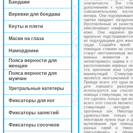
Бандажи
элегантности. Эти ст
дополнением к чувстве
соблазнительному кост
Веревки для бондажа
вечера. Они подчеркивают
паетки придают загадочн
Изготовленные из качеств
Кнуты и плети
обеспечивают комфортно
коже. Они надежно фи
идеально подстраиваютс
Маски на глаза
их подходящими для женщ
груди. Создайте яркий
помощью стикини на соски
Намордники
станут неотъемлемым ак
важных моментов и 
Пояса верности для
неповторимого шарма и с
женщин
расположению нервных око
эта эрогенная зона слу
Пояса верности для
манипуляций. Стимули
является неотъемлимой ч
мужчин
Прежде всего это одна и
для хорошего разогре
Уретральные катетеры
используется как спосо
помощи стимуляции, но н
это сделать только при во
Фиксаторы для ног
всего этот способ являет
стимуляции , методом 
эрогенных зон. Некото
Фиксаторы запястий
удовольствие только 
некоторым нужна еще и до
вытягивание при помощ
Фиксаторы сосочков
разных гирей и тяже
пресытившись к обыч