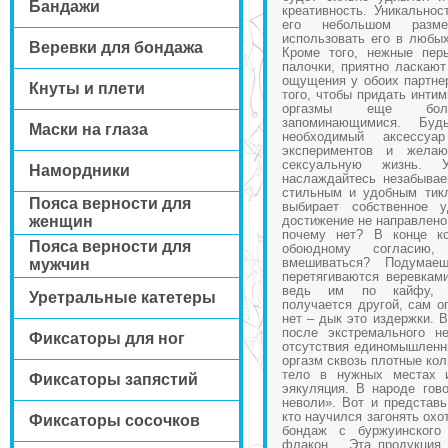
Бандажи
креативность. Уникальнос
его небольшом разме
использовать его в любы
Веревки для бондажа
Кроме того, нежные пер
палочки, приятно ласкаю
ощущения у обоих партнер
Кнуты и плети
того, чтобы придать инти
оргазмы еще бо
запоминающимися. Буд
Маски на глаза
необходимый аксессу
экспериментов и желаю
сексуальную жизнь. 
Намордники
наслаждайтесь незабыва
стильным и удобным тик
Пояса верности для
выбирает собственное 
женщин
достижение не направлено 
почему нет? В конце ко
Пояса верности для
обоюдному согласию,
вмешиваться? Подумае
мужчин
перетягиваются веревкам
ведь им по кайфу, ор
Уретральные катетеры
получается другой, сам о
нет – дык это издержки. 
после экстремального н
Фиксаторы для ног
отсутствия единомышленни
оргазм сквозь плотные ко
тело в нужных местах 
Фиксаторы запястий
эякуляция. В народе гово
неволи». Вот и представь
кто научился загонять охо
Фиксаторы сосочков
бондаж с буржуинского
флакон… Эта продукция 