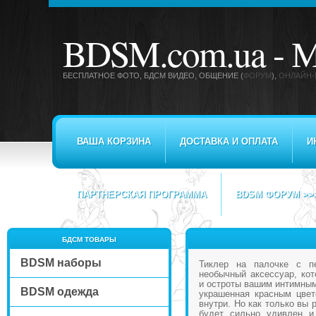
BDSM.com.ua -
М
БЕСПЛАТНОЕ ФОТО, БДСМ ВИДЕО
, ОБЩЕНИЕ (
ФОРУМ
),
ОНЛАЙН-
ВАША КОРЗИНА
ДОСТАВКА И ОПЛАТА
И
ПАРТНЕРСКАЯ ПРОГРАММА
BDSM ФОРУМ >>
БДСМ ТОВАРЫ
BDSM наборы
Тиклер на палочке с п
необычный аксессуар, кот
и остроты вашим интимным
BDSM одежда
украшенная красным цвет
внутри. Но как только вы 
будет сильно удивлен и