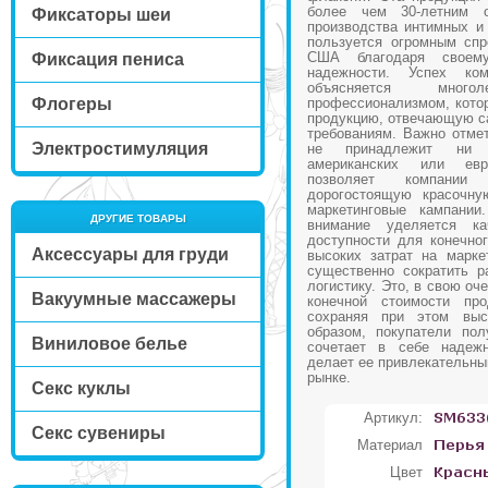
более чем 30-летним 
Фиксаторы шеи
производства интимных и
пользуется огромным сп
США благодаря своем
Фиксация пениса
надежности. Успех ко
объясняется мно
Флогеры
профессионализмом, котор
продукцию, отвечающую с
требованиям. Важно отмет
Электростимуляция
не принадлежит ни 
американских или евр
позволяет компании
дорогостоящую красочну
маркетинговые кампании
ДРУГИЕ ТОВАРЫ
внимание уделяется к
доступности для конечног
Аксессуары для груди
высоких затрат на марке
существенно сократить р
логистику. Это, в свою оч
Вакуумные массажеры
конечной стоимости про
сохраняя при этом выс
образом, покупатели пол
Виниловое белье
сочетает в себе надежн
делает ее привлекательны
рынке.
Секс куклы
Артикул:
Секс сувениры
Материал
Цвет